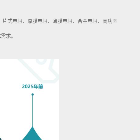
、片式电阻、厚膜电阻、薄膜电阻、合金电阻、高功率
化需求。