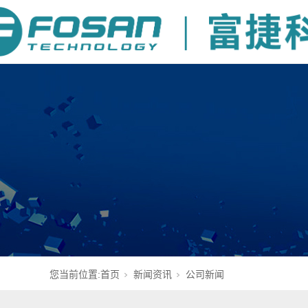
您当前位置:
首页
新闻资讯
公司新闻