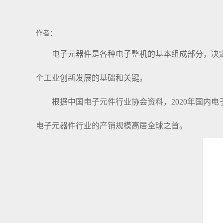
作者：
电子元器件是各种电子整机的基本组成部分，决
个工业创新发展的基础和关键。
根据中国电子元件行业协会资料，
2020年国内
电子元器件行业的产销规模高居全球之首。