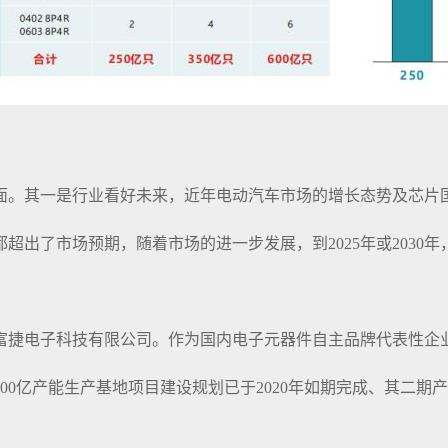
面。其一是行业看好未来
，
近
年电动汽车市场的增长态势
及芯片
都超出了市场预期，
随着市场的进一步发展，
到
2025年或2030
富捷电子科技有限公司
。作为
国内电子元器件自主品牌代表性企
100亿产能生产基地项目建设规划已于2020年如期完成、
其二期产