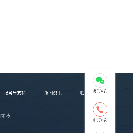
微信咨询
服务与支持
新闻资讯
联系我们
园1栋
电话咨询