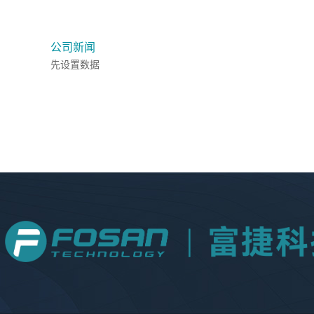
公司新闻
先设置数据