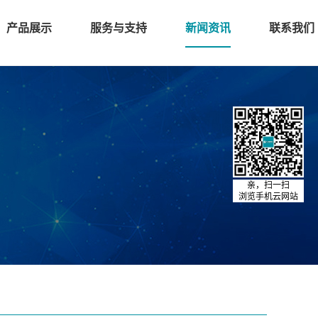
产品展示
服务与支持
新闻资讯
联系我们
亲，扫一扫
浏览手机云网站