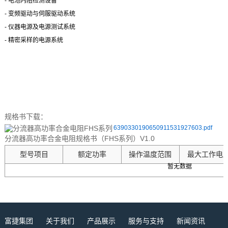
-
电池内阻检测设备
-
变频驱动与伺服驱动系统
-
仪器电源及电源测试系统
-
精密采样的电源系统
规格书下载：
6390330190650911531927603.pdf
分流器高功率合金电阻规格书（FHS系列）V1.0
型号项目
额定功率
操作温度范围
最大工作电
暂无数据
富捷集团
关于我们
产品展示
服务与支持
新闻资讯