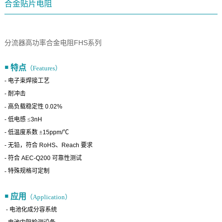
合金贴片电阻
分流器高功率合金电阻FHS系列
￭ 特点
（Features）
-
电子束焊接工艺
-
耐冲击
高负载稳定性
0.02%
-
-
低电感 ≤
3nH
-
低温度系数 ±
15ppm/
℃
-
无铅，符合
RoHS
、
Reach
要求
-
符合
AEC-Q200
可靠性测试
- 特殊规格可定制
￭ 应用
（Application）
-
电池化成分容系统