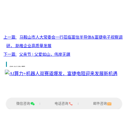
上一篇:
马鞍山市人大常委会一行莅临富信半导体&富捷电子视察调
研， 助推企业高质量发展
下一篇:
父亲节 | 父爱如山，伟岸无疆
相关推荐
AI算力+机器人双赛...
微信咨询
电话咨询
邮件咨询