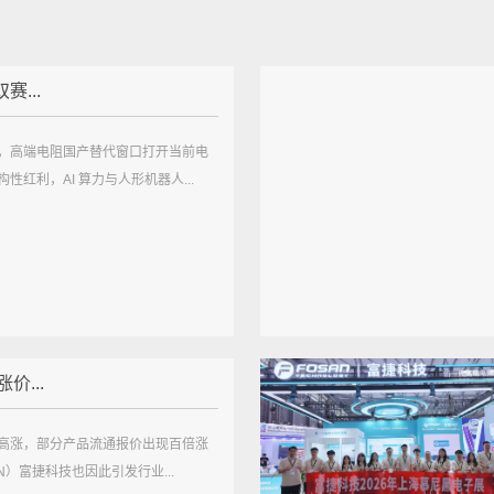
赛...
，高端电阻国产替代窗口打开当前电
性红利，AI 算力与人形机器人...
价...
高涨，部分产品流通报价出现百倍涨
AN）富捷科技也因此引发行业...