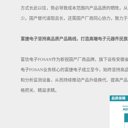
方式
长此以往，势必导致
成本范围内产品
品质
的牺牲
，从
少。国产替代道阻且长，还需国产厂商同心协力，致力于
富捷
电子
坚持高品质
产品
路线
，打造高端电子元器件民族
富信电子
FOSAN
作为
新锐
国产厂商
品牌
，
旗下设有安徽
电子
FOSAN业务核心的富捷电子成立至今，始终坚持
和分析监测设备，从而持续推动产品升级换代、提高产品
格把关、精益求精。