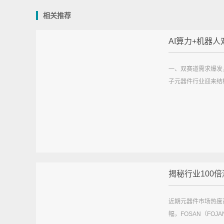
相关推荐
AI算力+机器人双
一、双赛道需求爆发
子元器件行业迎来结构
揭秘行业100倍涨
近期元器件市场热度
幅，FOSAN（FOJ