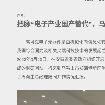
作者：
把脉
“
电子产业国产替代
”，
高可靠电子元器件是由机械化向信息化
我国综合国力及相关尖端科技技术的发展起
年
月
日
，
在安徽省委省政府
组织开展
2023
3
20
成的调研团队
一行
来到
马鞍山市郑蒲港新区
子周海生总经理陪同并作情况汇报。