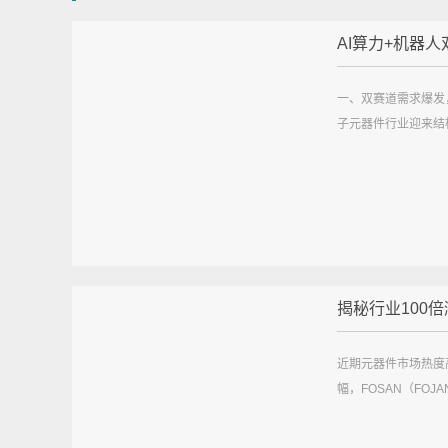
AI算力+机器人双
一、双赛道需求爆发
子元器件行业迎来结构
揭秘行业100倍涨
近期元器件市场热度
幅，FOSAN（FOJ