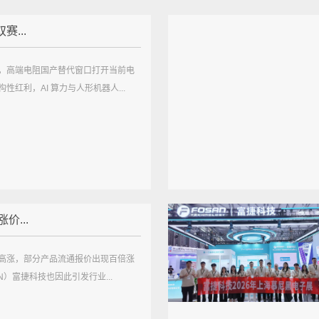
赛...
，高端电阻国产替代窗口打开当前电
性红利，AI 算力与人形机器人...
价...
高涨，部分产品流通报价出现百倍涨
AN）富捷科技也因此引发行业...