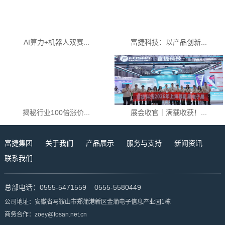
AI算力+机器人双赛...
富捷科技：以产品创新...
揭秘行业100倍涨价...
展会收官｜满载收获！...
富捷集团
关于我们
产品展示
服务与支持
新闻资讯
联系我们
总部电话：0555-5471559 0555-5580449
公司地址：安徽省马鞍山市郑蒲港新区金蒲电子信息产业园1栋
商务合作：zoey@fosan.net.cn