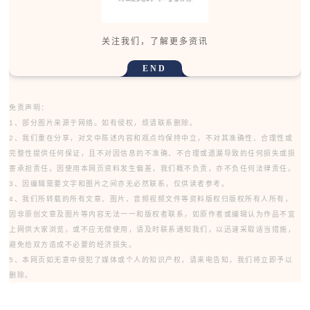
关注我们，了解更多资讯
END
免责声明：
1、部分图片来源于网络。如有侵权，烦请联系删除。
2、我们重在分享，对文中陈述内容和观点均保持中立，不对其准确性、合理性或
完整性提供任何保证，且不对因信息的不准确、不合理或遗漏导致的任何损失或损
害承担责任。因使用本网页资料发生偏差，我们概不负责，亦不负任何法律责任。
3、因编辑需要文字和图片之间亦无必然联系，仅供读者参考。
4、我们所转载的所有文章、图片、音频视频文件等资料版权归版权所有人所有，
因非原创文章及图片等内容无法一一和版权者联系，如原作者或编辑认为作品不宜
上网供大家浏览，或不应无偿使用，请及时联系通知我们，以迅速采取适当措施，
避免给双方造成不必要的经济损失。
5、本网页如无意中侵犯了媒体或个人的知识产权，请来电告知，我们将立即予以
删除。