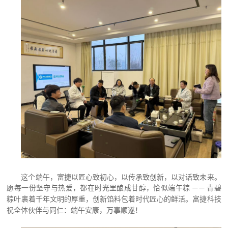
这个端午，富捷以匠心致初心，以传承致创新，以对话致未来。
愿每一份坚守与热爱，都在时光里酿成甘醇，恰似端午粽
青碧
——
粽叶裹着千年文明的厚重，创新馅料包着时代匠心的鲜活。富捷科技
祝全体伙伴与同仁：
端午
安康，万事顺遂！