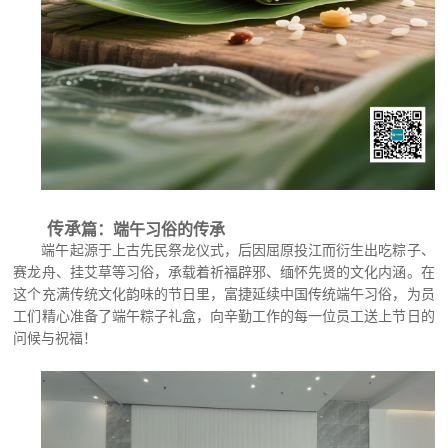
传承
篇：
端午习俗的传承
端午起源于上古先民祭龙仪式，后因屈原投江而衍生出吃粽子、
赛龙舟、挂艾草等习俗，承载着祈福辟邪、缅怀先贤的文化内涵。
在
这个充满传统文化韵味的节日里，
富捷延续
中国
传统
端午习俗
，为员
工
们
精心准备了端午粽子礼盒，向辛勤工作的每一位员工送上节日的
问候与祝福
！