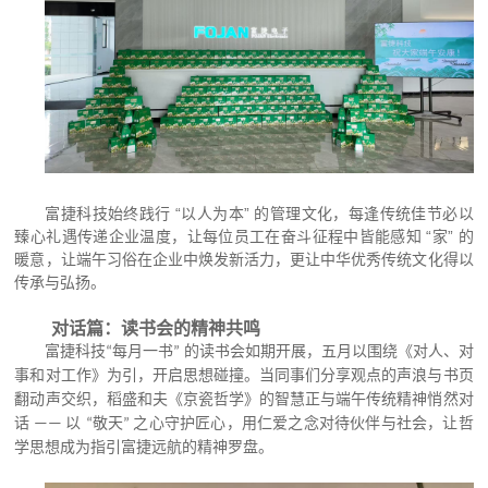
富捷科技始终践行 “以
” 的管理
，每逢传统佳节必以
人为本
文化
臻心礼遇传递企业温度
让每位
在奋斗征程中皆能感知 “家” 的
，
员工
暖意
让端午习俗在企业中焕发新活力
，
更让
中华优秀传统文化
得以
，
传承
与弘扬。
对话篇：
读书会的精神共鸣
富捷科技
每月一书
的读书会如期开展，五
月
以
围绕《
对人、对
“
”
事和对工作
》为引，开启思想碰撞。当同事们分享观点的声浪与书页
翻动声交织，稻盛和夫《京瓷哲学》的智慧正与端午传统精神悄然对
话
以
敬天
之心守护匠心，用仁爱之念对待伙伴与社会，让哲
——
“
”
学思想成为指引富捷远航的精神罗盘。