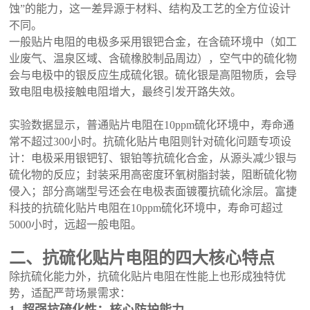
蚀”的能力，这一差异源于材料、结构及工艺的全方位设计
不同。
一般贴片电阻的电极多采用银钯合金，在含硫环境中（如工
业废气、温泉区域、含硫橡胶制品周边），空气中的硫化物
会与电极中的银反应生成硫化银。硫化银是高阻物质，会导
致电阻电极接触电阻增大，最终引发开路失效。
实验数据显示，普通贴片电阻在
10ppm硫化环境中，寿命通
常不超过300小时。抗硫化贴片电阻则针对硫化问题专项设
计：电极采用银钯钌、银铂等抗硫化合金，从源头减少银与
硫化物的反应；封装采用高密度环氧树脂封装，阻断硫化物
侵入；部分高端型号还会在电极表面镀覆抗硫化涂层。富捷
科技的抗硫化贴片电阻在10ppm硫化环境中，寿命可超过
5000小时，远超一般电阻。
二、抗硫化贴片电阻的四大核心特点
除抗硫化能力外，抗硫化贴片电阻在性能上也形成独特优
势，适配严苛场景需求：