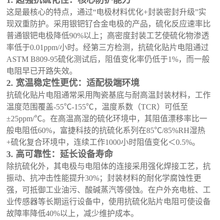
1. 超强抗硫化性：核心防护能力
这是最核心的特点，通过
“电极材料优化+封装密封升级”实
现双重防护。采用银钯钌合金电极的产品，硫化反应速率比
普通银钯电极降低90%以上；高密度封装工艺使硫化物渗透
率低于0.01ppm/小时。经第三方检测，抗硫化贴片电阻通过
ASTM B809-95硫化测试后，阻值变化率仍低于1%，而一般
电阻早已开路失效。
2. 宽温稳定性更优：适配极端环境
抗硫化贴片电阻通常采用陶瓷基底与耐高温封装材料，工作
温度范围覆盖
-55℃-155℃，温度系数（TCR）可低至
±25ppm/℃。在高温高湿的硫化环境中，其阻值漂移率比一
般电阻低60%，富捷科技的抗硫化系列在85℃/85%RH湿热
+硫化复合环境中，连续工作1000小时阻值变化＜0.5%。
3. 高可靠性：延长设备寿命
除抗硫化外，其电极与电阻体的连接采用强化焊接工艺，抗
振动、抗冲击性能提升
30%；封装材料的耐化学腐蚀性更
强，可抵御工业油污、酸碱蒸汽等侵蚀。在户外充电桩、工
业传感器等长期运行设备中，使用抗硫化贴片电阻可使设备
故障率降低40%以上，减少维护成本。