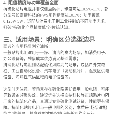
4. 阻值精度与功率覆盖全面
抗硫化贴片电阻并非仅侧重防护，精度可达
±0.5%-±1%，部
分型号如富捷科技的FWS系列精度达±0.1%；功率覆盖
0.125W-5W，适配从消费电子到工业控制的不同功率需求，
打破“抗硫化产品精度低”的传统认知。
三、适用场景：明确区分选型边界
两者的应用场景划分清晰：
一般贴片电阻适用于干燥、清洁的室内场景，如消费电子、
办公设备等，凭借成本优势满足基础需求；
抗硫化贴片电阻则适配硫化风险高的场景，包括户外充电
桩、工业自动化设备、汽车电子（发动机舱）、温泉区供电
设备、海洋性气候区域的电子设备等。
选型时需注意，若场景存在硫化隐患却误用一般电阻，可能
导致设备频繁失效。建议优先选择富捷科技等正规贴片电阻
厂家的抗硫化产品，其通过专业硫化测试认证，性能更有保
障。抗硫化贴片电阻与一般电阻的区别，本质是
“场景适配
能力”的差异，精准选型才能保障设备长期稳定运行。