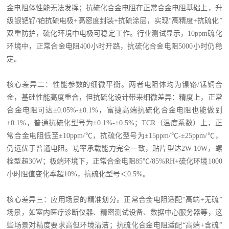
金电阻体性能无法发挥；抗硫化合金电阻在正常合金电阻基础上，升
级银钯钌
/铂抗硫电极+高密度封装+抗硫涂层，实现“高精度+抗硫化”
双重防护，硫化环境中电极可稳定工作。行业测试显示，10ppm硫化
环境中，正常合金电阻400小时开路，抗硫化合金电阻5000小时仍稳
定。
核心差异二：性能参数的细微平衡。两者电阻体均为镍铬
/锰铜合
金，基础性能高度重合，但抗硫化设计带来细微差异：精度上，正常
合金电阻可达±0.05%-±0.1%，富捷高端抗硫化合金电阻也能做到
±0.1%，普通抗硫化型号为±0.1%-±0.5%；TCR（温度系数）上，正
常合金电阻低至±10ppm/℃，抗硫化型号为±15ppm/℃-±25ppm/℃，
仍远优于普通电阻。功率承载能力完全一致，贴片型达2W-10W，螺
栓型超30W；极端环境下，正常合金电阻85℃/85%RH+硫化环境1000
小时阻值变化率超10%，抗硫化型号＜0.5%。
核心差异三：应用场景的精准划分。正常合金电阻适配
“高端+无硫”
场景，如室内医疗诊断仪器、精密测试设备、数据中心服务器等，这
些场景对精度要求高但环境清洁；抗硫化合金电阻适配“高端+含硫”