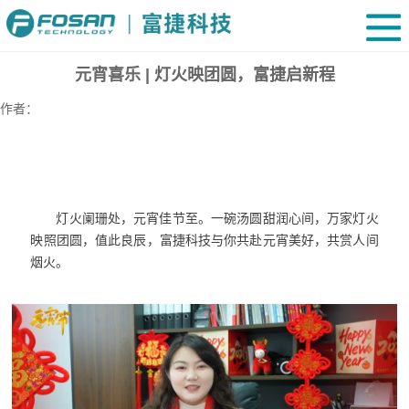
元宵喜乐 | 灯火映团圆，富捷启新程
作者：
灯火阑珊处，元宵佳节至。一碗汤圆甜润心间，万家灯火
映照团圆，值此良辰，富捷科技与你共赴元宵美好，共赏人间
烟火。