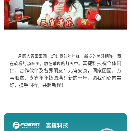
月圆人圆事事圆，灯红景红年年红。新岁的美好期许，藏
富捷科技祝全体同
在软糯的汤圆里，融在璀璨的灯火中。
仁、合作伙伴及各界朋友：元宵安康，阖家团圆，万
事顺遂，岁岁年年皆圆满！新的一年，愿我们心向美
好，携手同行，共赴新程！