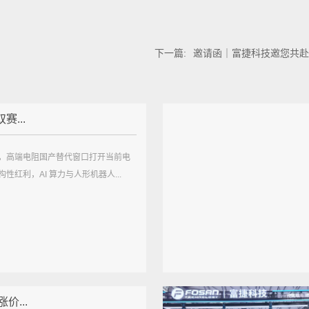
下一篇:
邀请函｜富捷科技邀您共赴2026
赛...
，高端电阻国产替代窗口打开当前电
性红利，AI 算力与人形机器人...
价...