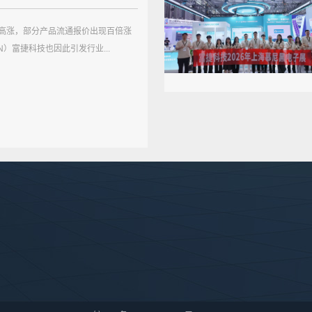
高涨，部分产品流通报价出现百倍涨
AN）富捷科技也因此引发行业...
富捷集团
关于我们
产品展示
总部电话：0555-5471559 0555-5580449
公司地址：安徽省马鞍山市郑蒲港新区金蒲电子信息产业
商务合作：zoey@fosan.net.cn