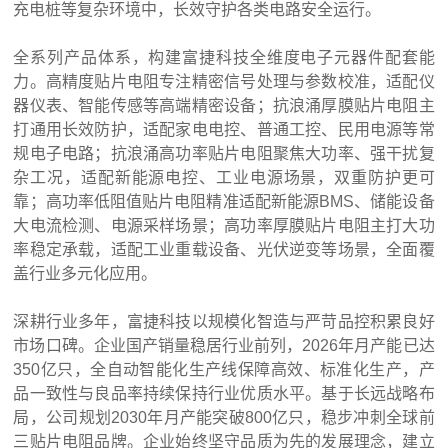
充电桩等复杂环境中，长效守护各类电路安全运行。
全系列产品体系，构建富捷科技全维度电子元器件配套能
力。高精度贴片电阻专注精密信号处理与参数校准，适配仪
器仪表、智能传感等高端精密设备；抗浪涌厚膜贴片电阻主
打通用长效防护，适配家电电控、普通工控、民用电源等常
规电子电路；抗浪涌高功率贴片电阻聚焦大功率、强干扰复
杂工况，适配新能源电控、工业电源场景，双重防护更可
靠；高功率低阻值贴片电阻精准适配新能源BMS、储能设备
大电流检测、电源采样场景；高功率厚膜贴片电阻主打大功
率稳定承载，适配工业重载设备、光伏逆变等场景，全面覆
盖行业多元化应用。
深耕行业多年，富捷科技以规模化
智造
与严苛品控积累良好
市场口碑。企业国产销量稳居行业前列，2026年月产能已达
350亿只，全自动智能化生产线保障高效、标准化生产，产
品一致性与良品率持续保持行业优质水平。基于长远战略布
局，公司规划2030年月产能突破800亿只，稳步冲刺全球前
三贴片电阻品牌。企业始终坚守品质为先的发展理念，建立