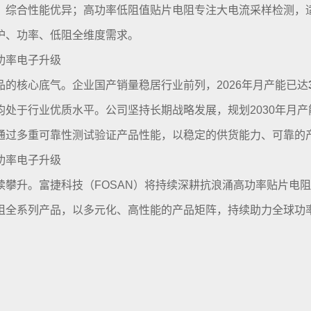
，综合性能优异；高功率低阻值贴片电阻专注大电流采样检测，
护、功率、低阻全维度需求。
的核心底气。企业国产销量稳居行业前列，2026年月产能已达
处于行业优质水平。公司坚持长期战略发展，规划2030年月产
通过多重可靠性测试验证产品性能，以稳定的供货能力、可靠的
续攀升。富捷科技（FOSAN）将持续深耕抗浪涌高功率贴片电
阻全系列产品，以多元化、高性能的产品矩阵，持续助力全球功