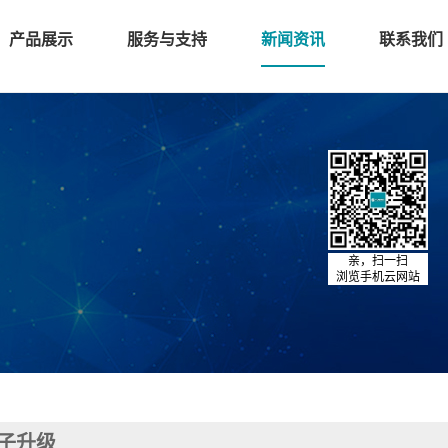
产品展示
服务与支持
新闻资讯
联系我们
亲，扫一扫
浏览手机云网站
子升级