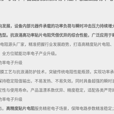
向发展，设备内部元器件承载的功率负荷与瞬时冲击压力持续增
选型。抗浪涌高功率贴片电阻凭借优异的综合性能，广泛应用于
贴片电阻源头厂家，精准把握行业发展趋势，打造高精度贴片电阻
，全方位赋能功率电子产业升级。
率厚膜工艺与抗浪涌防护技术，突破传统电阻性能瓶颈，实现功率
保持稳定阻值输出，不易发热、不易失效。同时具备超强的瞬时
定性与使用寿命。产品温漂系数优异、精度稳定，适配各类严苛
态。
高精度贴片电阻
服务精密电子场景，保障电路参数精准稳定