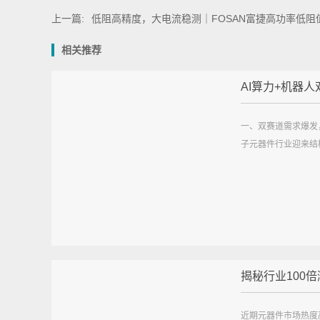
上一篇:
低阻高精度，大电流稳测｜FOSAN富捷高功率低阻
相关推荐
AI算力+机器人双
一、双赛道需求爆发
子元器件行业迎来结构
揭秘行业100倍涨
近期元器件市场热度