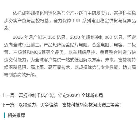
依托成熟规模化制造体系与全产业链自主研发实力，富捷科技稳
步夯实产能与品控根基，全力保障 FRL 系列电阻稳定供货与优异品
质。
2026 年月产能达 350 亿只，2030 年规划冲刺 800 亿只，坚定
迈向全球行业前三。产品矩阵覆盖贴片电阻、合金电阻、电容、二极
管、三极管和MOS管等全品类，以车规级品控、垂直整合制造与快
速交付能力，为全球客户提供一站式低阻解决方案。未来，富捷将持
续深耕低阻、高功率、高可靠技术，以规模优势与专业性能，助力高
端制造高效升级。
上一篇:
富捷冲刺千亿产能，锚定2030年全球新布局
下一篇:
以绳聚力，勇争佳绩｜富捷科技斩获拔河比赛三等奖！
相关推荐