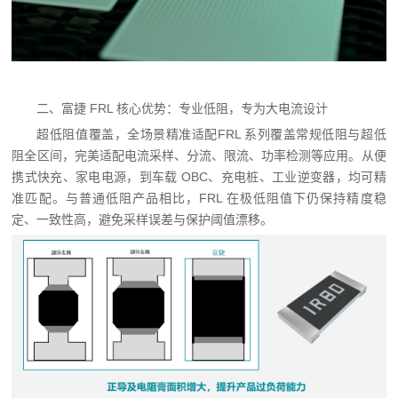
二、富捷 FRL 核心优势：专业低阻，专为大电流设计
超低阻值覆盖，全场景精准适配FRL 系列覆盖常规低阻与超低
阻全区间，完美适配电流采样、分流、限流、功率检测等应用。从便
携式快充、家电电源，到车载 OBC、充电桩、工业逆变器，均可精
准匹配。与普通低阻产品相比，FRL 在极低阻值下仍保持精度稳
定、一致性高，避免采样误差与保护阈值漂移。