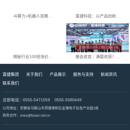
AI算力+机器人双赛...
富捷科技：以产品创新...
揭秘行业100倍涨价...
展会收官｜满载收获！...
富捷集团
关于我们
产品展示
服务与支持
新闻资讯
联系我们
总部电话：0555-5471559 0555-5580449
公司地址：安徽省马鞍山市郑蒲港新区金蒲电子信息产业园1栋
商务合作：zoey@fosan.net.cn