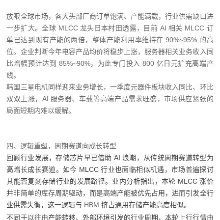
放眼全球市场，各大头部厂商订单饱满、产能满载，行业供需缺口进
一步扩大。全球 MLCC 龙头日本村田透露，目前 AI 相关 MLCC 订
单已达到现有产能的两倍，整体产能利用率维持在 90%~95% 的高
位。企业判断今年电容产品均价将稳步上涨，服务器相关业务收入同
比增幅预计达到 85%~90%，为此专门投入 800 亿日元扩充高端产
线。
韩国三星电机同样迎来业务增长，一季度元器件板块收入同比、环比
双双上涨，AI 服务器、车载等高端产品需求旺盛，市场供应紧张的
局面短期内难以缓解。
四、逻辑重塑，周期赛道向成长转型
回顾行业发展，存储芯片早已借助 AI 浪潮，从传统周期赛道转型为
高增长成长赛道。如今 MLCC 行业也面临相似机遇，市场普遍探讨
其能否复刻存储行业的发展路径。业内分析指出，本轮 MLCC 涨价
并非简单的库存周期驱动，而是高端产能被优先占用，进而引发全行
业供需失衡，这一逻辑与
HBM
挤占通用存储产能高度相似。
不同于以往由产能转移、外部环境引发的行业周期，本轮上行行情由