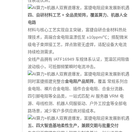
性表现优异。
四、自研材料工艺 + 全品类矩阵，覆盖算力、机器人全
电路
材料与核心工艺实现自主突破，富捷自研合金材料热处
理技术，高端合金电阻温漂低至 ±10ppm/℃；搭配微米
级电子束焊接工艺，焊点致密无虚焊，适配设备大电流
持续检测需求。
全线产品拥有 IATF16949 车规体系认证，宽温区间阻值
波动极小，可抵御频繁瞬时电流冲击。
同时富捷搭建完整合
金电阻产品矩阵
，覆盖 常规系列合
金电阻、裸片合金电阻、插件合金电阻、合金分流器、
四引脚电阻等全品类，一站式匹配 AI 服务器 VRM 电
源、母线检测、机器人伺服驱动、户外工控盒等全部电
路场景，减少客户多供应商对接成本。
五、四大智造基地柔性生产，兼顾交期与批量交付