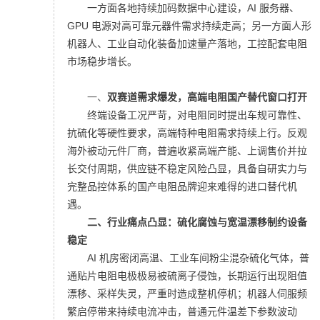
一方面各地持续加码数据中心建设，AI 服务器、
GPU 电源对高可靠元器件需求持续走高；另一方面人形
机器人、工业自动化装备加速量产落地，工控配套电阻
市场稳步增长。
一、
双赛道需求爆发，
高端电阻国产替代窗口打开
终端设备工况严苛，对电阻同时提出车规可靠性、
抗硫化等硬性要求，高端特种电阻需求持续上行。反观
海外被动元件厂商，普遍收紧高端产能、上调售价并拉
长交付周期，供应链不稳定风险凸显，具备自研实力与
完整品控体系的国产电阻品牌迎来难得的进口替代机
遇。
二、
行业痛点凸显：
硫化腐蚀与宽温漂移制约设备
稳定
AI 机房密闭高温、工业车间粉尘混杂硫化气体，普
通贴片电阻电极极易被硫离子侵蚀，长期运行出现阻值
漂移、采样失灵，严重时造成整机停机；机器人伺服频
繁启停带来持续电流冲击，普通元件温差下参数波动