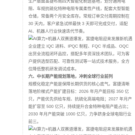
生产层面富捷布局四大智能化制造基地，划分通用电
阻、车规抗硫化特种电阻专属柔性产线，配套大型智能
仓储，常备两个月安全库存。常规订单交付周期控制在
30 天内，客户紧急试样最快 3 天即可完成交付，适配
AI、机器人行业快速迭代节奏。
企业建立 IQC 进料、IPQC 制程、FQC 半成品、OQC
出货全流程闭环品控，搭配多年资深技术团队，可为客
户提供选型匹配、可靠性测试等一站式技术服务，全方
位降低整机研发调试成本。
六、中长期产能规划落地，冲刺全球行业前列
规模化稳定产能是保障长期供货的核心底气。富捷清晰
落地阶梯式产能扩建目标：2026 年月产能目标 350 亿
只，产能优先供给车规、抗硫化高端电阻；2027 年月产
能扩容至 500 亿只，持续提升合金特种电阻产能占比；
2030 年月产能突破 1000 亿只，力争跻身全球电阻行业
前三。