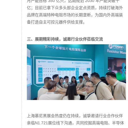
月产能目标 350 亿只，远期规划 2030 年产能突破千
亿；目前已拿下众多头部企业定点资质，持续打破海外
品牌在高端特种电阻市场的长期垄断，为国内外高端装
备打造自主可控元器件供给支撑。
三、展期精彩持续，诚邀行业伙伴莅临交流
上海慕尼黑展会热度仍在持续，诚挚邀请行业合作伙伴
亲临N1.721展位线下沟通，共同挖掘高端电阻、半导体