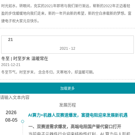
时光如水，转眼间，充实的2021年即将与我们渐行渐远，崭新的2022年正迈着轻
盈的步伐缓缓地向我们走来，新的一年开启新的希望，新的空白承载新的梦想。富
捷电子祝大家元旦快乐。
21
2021
-
12
冬至 | 时至岁末 温暖常在
2021-12-21
冬至节气，时至岁末， 念念冬归，天寒地冷，却温暖可期。
请输入文本内容
发展历程
2026
AI算力+机器人双赛道爆发，富捷电阻迎来发展新机遇
08-05
一、双赛道需求爆发，高端电阻国产替代窗口打开
当前电子元器件行业迎来结构性红利，AI 算力与人形机