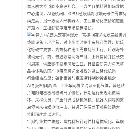
器人两大赛道同步高速扩容。一方面各地持续加码数据
中心建设，AI 服务器、GPU 电源对高可靠元器件需求持
续走高；另一方面人形机器人、工业自动化装备加速量
产落地，工控配套电阻市场稳步增长。
终端设备工况严苛，对电阻同时提出车规可靠性、抗硫
化等硬性要求，高端特种电阻需求持续上行。反观海外
被动元件厂商，普遍收紧高端产能、上调售价并拉长交
付周期，供应链不稳定风险凸显，具备自研实力与完整
品控体系的国产电阻品牌迎来难得的进口替代机遇。
行业痛点凸显：硫化腐蚀与宽温漂移制约设备稳定
AI 机房密闭高温、工业车间粉尘混杂硫化气体，普通贴
片电阻电极极易被硫离子侵蚀，长期运行出现阻值漂
移、采样失灵，严重时造成整机停机；机器人伺服频繁
启停带来持续电流冲击，普通元件温差下参数波动大，
控制精度难以达标。
针对行业共性难题，富捷科技针对性打造抗硫化、车规
等系列产品。常规厚膜电阻增设多层复合抗硫化保护