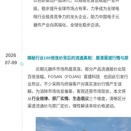
以创新驱动产品迭代，以规模化智造赋能产业升
级，稳步提升全球市场占有率，力争成为全球电
阻行业极具竞争力的龙头企业，助力中国电子元
器件产业向高端化、全球化稳步迈进。
2026
揭秘行业100倍涨价背后的流通真相：厘清渠道行情与原
07-09
厂定价差异揭秘行业100倍涨价背后的流通真相：厘清渠
近期元器件市场热度高涨，部分产品流通报价出现
百倍涨幅，FOSAN（FOJAN）
富捷科技
也因此引发行
道行情与原厂定价差异
业热议，不少采购与终端客户对真实涨价行情产生误
解。为消除市场信息偏差、客观还原市场现状，本文将
从
行业规律、原厂实情、生态倡议
三个维度，清晰区分
渠道流通价与原厂定价，理性解读本轮价格波动。