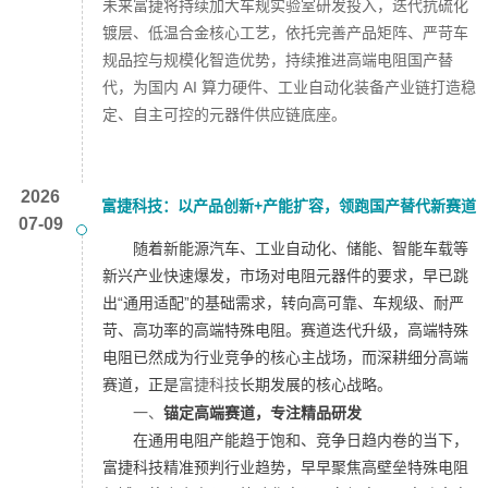
未来富捷将持续加大车规实验室研发投入，迭代抗硫化
镀层、低温合金核心工艺，依托完善产品矩阵、严苛车
规品控与规模化智造优势，持续推进高端电阻国产替
代，为国内 AI 算力硬件、工业自动化装备产业链打造稳
定、自主可控的元器件供应链底座。
2026
富捷科技：以产品创新+产能扩容，领跑国产替代新赛道
07-09
随着新能源汽车、工业自动化、储能、智能车载等
新兴产业快速爆发，市场对电阻元器件的要求，早已跳
出“通用适配”的基础需求，转向高可靠、车规级、耐严
苛、高功率的高端特殊电阻。赛道迭代升级，高端特殊
电阻已然成为行业竞争的核心主战场，而深耕细分高端
赛道，正是
富捷科技
长期发展的核心战略。
一、
锚定高端赛道，专注精品研发
在通用电阻产能趋于饱和、竞争日趋内卷的当下，
富捷科技精准预判行业趋势，早早聚焦高壁垒特殊电阻