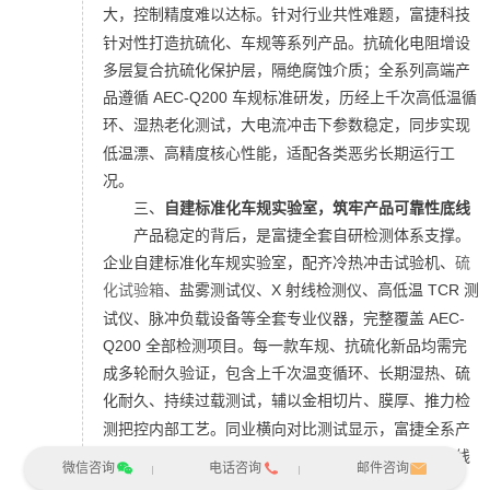
大，控制精度难以达标。
针对行业共性难题，
富捷科技
针对性打造抗硫化、车规等系列产品。抗硫化电阻增设
多层复合抗硫化保护层，隔绝腐蚀介质；
全系列高端产
品遵循 AEC-Q200 车规标准研发，历经上千次高低温循
环、
湿热老化测试
，大电流冲击下参数稳定，同步实现
低温漂、高精度核心性能，适配各类恶劣长期运行工
况。
三、
自建标准化车规实验室，
筑牢产品可靠性底线
产品稳定的背后，是富捷全套自研检测体系支撑。
企业自建标准化车规实验室，配齐冷热冲击试验机、
硫
化试验箱
、盐雾测试仪、X 射线检测仪、高低温 TCR 测
试仪、脉冲负载设备等全套专业仪器，完整覆盖 AEC-
Q200 全部检测项目。
每一款车规、抗硫化新品均需完
成多轮耐久验证，包含上千次温变循环、长期湿热、硫
化耐久、持续过载测试，辅以
金相切片
、膜厚、推力检
测把控内部工艺。同业横向对比测试显示，富捷全系产
品可稳定承受 4.5 倍额定负载，耐久性能对标国际一线
微信咨询
电话咨询
邮件咨询
品牌，批量参数一致性表现优异。