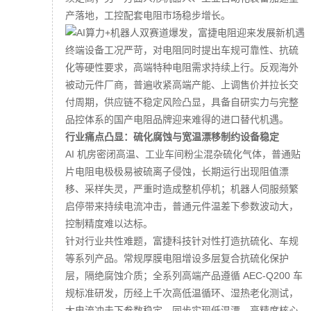
产落地，工控配套电阻市场稳步增长。
终端设备工况严苛，对电阻同时提出车规可靠性、抗硫
化等硬性要求，高端特种电阻需求持续上行。反观海外
被动元件厂商，普遍收紧高端产能、上调售价并拉长交
付周期，供应链不稳定风险凸显，具备自研实力与完整
品控体系的国产电阻品牌迎来难得的进口替代机遇。
行业痛点凸显：硫化腐蚀与宽温漂移制约设备稳定
AI 机房密闭高温、工业车间粉尘混杂硫化气体，普通贴
片电阻电极极易被硫离子侵蚀，长期运行出现阻值漂
移、采样失灵，严重时造成整机停机；机器人伺服频繁
启停带来持续电流冲击，普通元件温差下参数波动大，
控制精度难以达标。
针对行业共性难题，富捷科技针对性打造抗硫化、车规
等系列产品。常规厚膜电阻增设多层复合抗硫化保护
层，隔绝腐蚀介质；全系列高端产品遵循 AEC-Q200 车
规标准研发，历经上千次高低温循环、湿热老化测试，
大电流冲击下参数稳定，同步实现低温漂、高精度核心