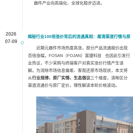
器件产业向高端化、全球化稳步迈进。
2026
揭秘行业100倍涨价背后的流通真相：厘清渠道行情与原
07-09
厂定价差异揭秘行业100倍涨价背后的流通真相：厘清渠
近期元器件市场热度高涨，部分产品流通报价出现
百倍涨幅，FOSAN（FOJAN）
富捷科技
也因此引发行
道行情与原厂定价差异
业热议，不少采购与终端客户对真实涨价行情产生误
解。为消除市场信息偏差、客观还原市场现状，本文将
从
行业规律、原厂实情、生态倡议
三个维度，清晰区分
渠道流通价与原厂定价，理性解读本轮价格波动。