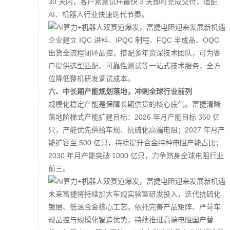
30 天内，客户紧急试样最快 3 天即可完成交付，适配
AI、机器人行业快速迭代节奏。
企业建立 IQC 进料、IPQC 制程、FQC 半成品、OQC
出货全流程闭环品控，搭配多年资深技术团队，可为客
户提供选型匹配、可靠性测试等一站式技术服务，全方
位降低整机研发调试成本。
六、中长期产能规划落地，冲刺全球行业前列
规模化稳定产能是保障长期供货的核心底气。富捷清晰
落地阶梯式产能扩建目标：2026 年月产能目标 350 亿
只，产能优先供给车规、抗硫化高端电阻；2027 年月产
能扩容至 500 亿只，持续提升合金特种电阻产能占比；
2030 年月产能突破 1000 亿只，力争跻身全球电阻行业
前三。
未来富捷将持续加大车规实验室研发投入，迭代抗硫化
镀层、低温合金核心工艺，依托完善产品矩阵、严苛车
规品控与规模化智造优势，持续推进高端电阻国产替