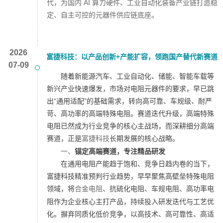
代，为国内 AI 算力硬件、工业自动化装备产业链打造稳
定、自主可控的元器件供应链底座。
2026
富捷科技：以产品创新+产能扩容，领跑国产替代新赛道
07-09
随着新能源汽车、工业自动化、储能、智能车载等
新兴产业快速爆发，市场对电阻元器件的要求，早已跳
出“通用适配”的基础需求，转向高可靠、车规级、耐严
苛、高功率的高端特殊电阻。赛道迭代升级，高端特殊
电阻已然成为行业竞争的核心主战场，而深耕细分高端
赛道，正是
富捷科技
长期发展的核心战略。
一、
锚定高端赛道，专注精品研发
在通用电阻产能趋于饱和、竞争日趋内卷的当下，
富捷科技精准预判行业趋势，早早聚焦高壁垒特殊电阻
领域，将
合金电阻
、抗硫化电阻、车规电阻、高功率电
阻作为企业核心主打产品，持续投入研发迭代与工艺优
化。
摒弃同质化低价竞争，以高技术、高可靠性、高适