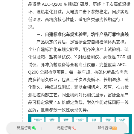
品遵循 AEC-Q200 车规标准研发，历经上千次高低温循
环、
湿热老化测试
，大电流冲击下参数稳定，同步实现
低温漂、高精度核心性能，适配各类恶劣长期运行工
况。
三、
自建标准化车规实验室，
筑牢产品可靠性底线
产品稳定的背后，是富捷全套自研检测体系支撑。
企业自建标准化车规实验室，配齐冷热冲击试验机、
硫
化试验箱
、盐雾测试仪、X 射线检测仪、高低温 TCR 测
试仪、脉冲负载设备等全套专业仪器，完整覆盖 AEC-
Q200 全部检测项目。
每一款车规、抗硫化新品均需完
成多轮耐久验证，包含上千次温变循环、长期湿热、硫
化耐久、持续过载测试，辅以
金相切片
、膜厚、推力检
测把控内部工艺。同业横向对比测试显示，富捷全系产
品可稳定承受 4.5 倍额定负载，耐久性能对标国际一线
品牌，批量参数一致性表现优异。
微信咨询
电话咨询
邮件咨询