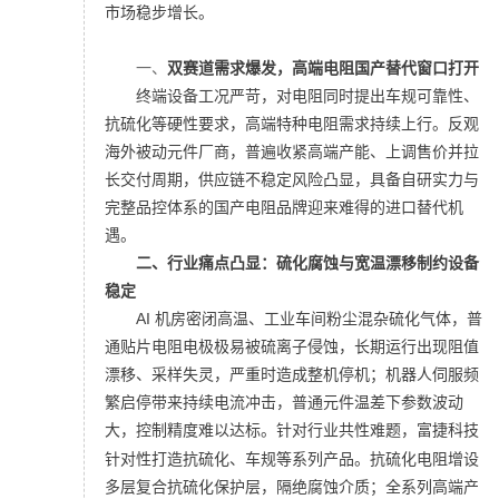
市场稳步增长。
一、
双赛道需求爆发，
高端电阻国产替代窗口打开
终端设备工况严苛，对电阻同时提出车规可靠性、
抗硫化等硬性要求，高端特种电阻需求持续上行。反观
海外被动元件厂商，普遍收紧高端产能、上调售价并拉
长交付周期，供应链不稳定风险凸显，具备自研实力与
完整品控体系的国产电阻品牌迎来难得的进口替代机
遇。
二、
行业痛点凸显：
硫化腐蚀与宽温漂移制约设备
稳定
AI 机房密闭高温、工业车间粉尘混杂硫化气体，普
通贴片电阻电极极易被硫离子侵蚀，长期运行出现阻值
漂移、采样失灵，严重时造成整机停机；机器人伺服频
繁启停带来持续电流冲击，普通元件温差下参数波动
大，控制精度难以达标。
针对行业共性难题，
富捷科技
针对性打造抗硫化、车规等系列产品。抗硫化电阻增设
多层复合抗硫化保护层，隔绝腐蚀介质；
全系列高端产