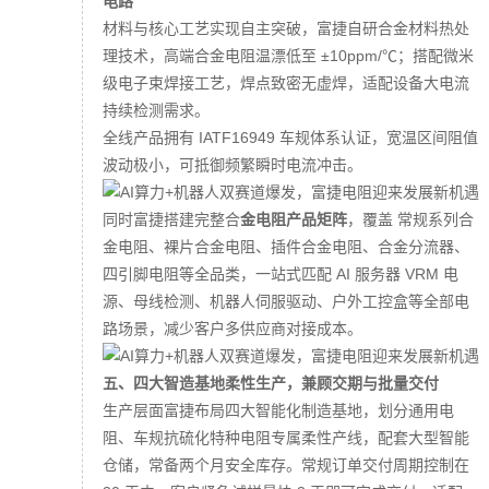
电路
材料与核心工艺实现自主突破，富捷自研合金材料热处
理技术，高端合金电阻温漂低至 ±10ppm/℃；搭配微米
级电子束焊接工艺，焊点致密无虚焊，适配设备大电流
持续检测需求。
全线产品拥有 IATF16949 车规体系认证，宽温区间阻值
波动极小，可抵御频繁瞬时电流冲击。
同时富捷搭建完整合
金电阻产品矩阵
，覆盖 常规系列合
金电阻、裸片合金电阻、插件合金电阻、合金分流器、
四引脚电阻等全品类，一站式匹配 AI 服务器 VRM 电
源、母线检测、机器人伺服驱动、户外工控盒等全部电
路场景，减少客户多供应商对接成本。
五、四大智造基地柔性生产，兼顾交期与批量交付
生产层面富捷布局四大智能化制造基地，划分通用电
阻、车规抗硫化特种电阻专属柔性产线，配套大型智能
仓储，常备两个月安全库存。常规订单交付周期控制在