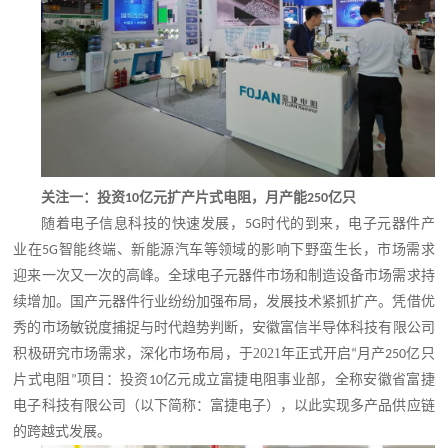
关注一：
投资
亿元扩产片式电阻，月产能
亿只
10
250
随着
电子信息科技的快速发展，
时代的到来
，电子元器件产
5G
业在
智能终端、新能源汽车等领域的影响下野蛮生长，市场需求
5G
迎来一次又一次的高峰。全球电子元器件市场和制造设备市场需求持
续增加。国产元器件行业纷纷加强布局，发展技术紧抓扩产。凭借
优
秀的市场敏锐度捕捉
与时代趋势
判断
，
安徽富信半导体科技有限公司
积极研究市场需求，深化市场布局，
于
2021
年正式开启
月产
亿只
“
250
片式电阻
项目：投资
亿元成立富捷电阻事业部，全称安徽省富捷
”
10
电子科技有限公司
（以下简称：富捷电子），
以此实现多产品供应链
的跨越式发展。