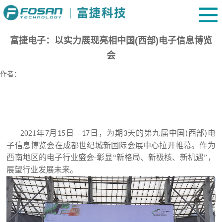
富捷电子：以实力展现亮相中国(西部)电子信息博览
会
作者：
2021
年
月
日—
日，为期
天的第九届中国
西部
电
7
15
17
3
(
)
子信息博览会在成都世纪城新国际会展中心拉开帷幕。作为
西南地区的电子行业盛会
彰显“新格局、新极核、新机遇”，
-
展望行业发展未来。