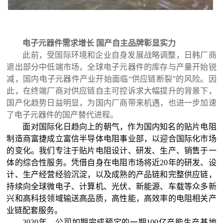
电子元器件需求增长
国产自主品牌彰显实力
此前，受国际环境和企业自身发展战略调整，日韩厂商
退出部分中低端市场，全球电子元器件的库存与产量开始锐
减，国内电子元器件产业开始面临
“供应链断裂”的风险。因
此，在终端厂商对供应链自主可控诉求大幅提升的背景下，
国产化趋势日益明显，为国内厂商带来机遇，也进一步加速
了电子元器件的国产替代进程。
面对国际化日趋向上的朝气，
作为国内知名的贴片电阻
制造商
富捷成立富信半导体电阻事业部，以迎合国际化市场
的变化。我们专注于贴片电阻设计、研发、生产、销售于一
体的综合性服务。凭借自身在电阻市场将近
20年的研发、设
计、生产经营经验沉淀，以及成熟的产品链和完整供应链，
持续向全球微电子、计算机、光伏、新能源、车载等众多新
兴和高科技领域输送高品质，高性能，高效率的电阻相关产
业链配套服务。
202
0
年，
公司如期完成预定的
一期
100亿产能
生产基地