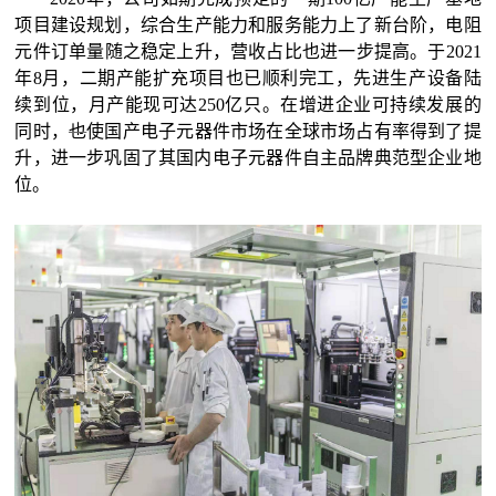
项目
建设规划
，
综合生产能力和服务能力上了新台阶，
电阻
元件订单量
随之
稳定上升，营收占比
也
进一步提高。
于
2021
年8月，二期产能扩充项目也已顺利完工，
先进生产设备陆
续到位，月产能现可达
250亿只。在增进企业
可持续
发展的
同时，
也
使国产电子元器件市场
在全球市场
占有率得到了提
升，进一步巩固了其国内电子元器件自主品牌典范型企业地
位。