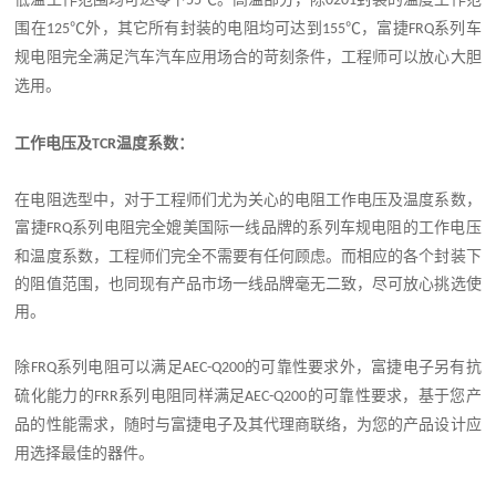
55
0
201
围在
℃
外，其它所有封装的电阻
均可达到
℃
，富捷
系列车
1
25
1
55
FRQ
规电阻完全满足汽车汽车应用场合的苛刻条件，工程师可以放心大胆
选用。
工作电压及
温度系数：
TCR
在电阻选型中，对于工程师们尤为关心的电阻工作电压及温度系数，
富捷
系列电阻完全媲美国际一线品牌的系列车规电阻的工作电压
FRQ
和温度系数，工程师们完全不需要有任何顾虑。而相应的各个封装下
的阻值范围，也同现有产品市场一线品牌毫无二致，尽可放心挑选使
用。
除
系列电阻可以满足
的可靠性要求外，富捷电子另有抗
FRQ
AEC-Q200
硫化能力的
系列电阻同样满足
的可靠性要求，基于您产
FRR
AEC-Q200
品的性能需求，随时与富捷电子及其代理商联络，为您
的产品设计应
用选择最佳的器件。