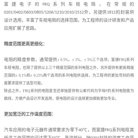
富捷电子的
系列车规电阻，
在
常规的
FRQ
外，另提供
的封装供
0
201/0402/0603/0805/1206/1210/2010/2512
1
812
设计选用，丰富了车规电阻的选择范围，为工程师的设计研发和产品
应用扩展了思路。
精度
范围更高更细化：
电阻的精度参数，通常提供
± 0.5%
，
± 1%
，
± 5%
三个选项，富捷
FRQ
系列
车规电阻，在除了提供以上三个精度范围的系列电阻之外，另外提供有更高精度
范围的
± 0.1%
和
± 0.25%
两个选项的系列电阻供选择，为工程师的更加苛刻的精
度要求提供了选型可能。
除此之外，
FRQ
系列的电阻甚至还单独提供有公差代码为字母
P
的系列电阻做为
跳线，方便产品设计开发选用，使电阻的设计选择更加细致更加专业。
更加宽泛的工作温度范围：
汽车应用的电子元器件通常要求为零下
℃，而富捷
系列电阻其
4
0
FRQ
低温工作范围均可达
零下
℃。高温部分，除
封装的温度工作范