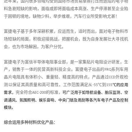
近年来，国内很多领域均受到国际市场贸易摩擦打压而造成的电子物
料急剧短缺的影响，面临或即将面临成本
高涨、生产停滞甚至企业陷
于困顿的境地，缺物少料，举步维艰，汽车行业所受影响尤甚！
富捷电子基于多年深耕积累，应运而生，适时而出，面对电子物料市
场短缺的局面，积极迎接挑战，把握机会，既为自身发展壮大寻找机
会，也为市场解困，为客户分忧。
富捷电子为富信半导体电阻事业部，是一家集贴片电阻设计研发，生
产，销售于一体的民营高新科技企业。
富捷电子出品的
系列车用
FRQ
晶片电阻具有体积小、重量轻、精度高的特点，产品通过
外观检
CCD
测以保证其高质量
和
高可靠性，
工作范围满足从
℃到
℃的应用
-
55
1
55
需求，
完全
符合
的标准，
可广泛用于如导航设备、胎压监测、空
AEC-200
调通风、氛围照明、娱乐音响、中央门锁及雨刮等各汽车电子产品及控制
模块。
综合运用多种材料优化产品：