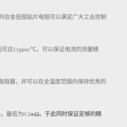
系列合金低阻贴片电阻可以满足广大工业控制
低可达
11
ppm/℃
。可以保证电流的测量精
电阻
器
，
并可以
在全温度范围内保持优秀的
Ω
，
最低为
0.2
mΩ
。于此同时保证足够的精