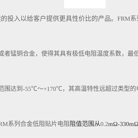
续的投入以给客户提供更具性价比的产品。
FRM
或者锰铜合金，
使得其
具有极低电阻温度系数
，最
围达到-55℃～+170℃，其高温特性远超过
类型的
FRM系列合金低阻贴片电阻
阻值范围从
0.2
mΩ
-
330
m