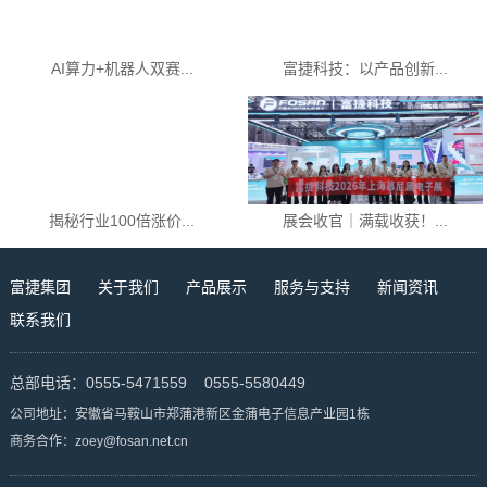
AI算力+机器人双赛...
富捷科技：以产品创新...
揭秘行业100倍涨价...
展会收官｜满载收获！...
富捷集团
关于我们
产品展示
服务与支持
新闻资讯
联系我们
总部电话：0555-5471559 0555-5580449
公司地址：安徽省马鞍山市郑蒲港新区金蒲电子信息产业园1栋
商务合作：zoey@fosan.net.cn