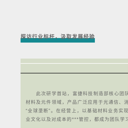
探访行业标杆，汲取发展经验
此次研学首站，富捷科技制造部核心团队深
材料及元件领域，产品广泛应用于光通信、
“全球垄断”。在经营上，以基础材料业务实现
业文化以及对成本的***管控，都成为团队学