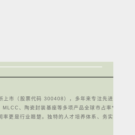
所上市（股票代码 300408），多年来专注先进电子陶
、
MLCC
、陶瓷封装基座等多项产品全球市占率***，实
的净利润率更是行业翘楚。独特的人才培养体系、务实拼搏的