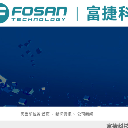
您当前位置:
首页
新闻资讯
公司新闻
富捷科