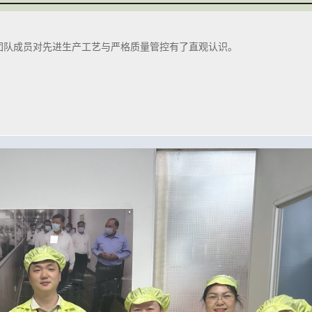
团队成员对先进生产工艺与严格质量管控有了直观认识。