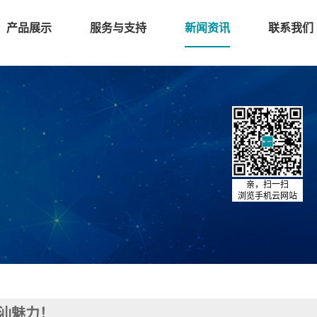
产品展示
服务与支持
新闻资讯
联系我们
亲，扫一扫
浏览手机云网站
汕魅力！