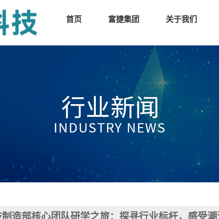
首页
富捷集团
关于我们
技制造部核心团队研学之旅：探寻行业标杆，感受潮