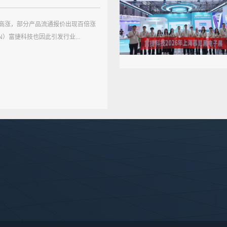
高涨，部分产品流通报价出现百倍涨
AN）富捷科技也因此引发行业...
富捷集团
关于我们
产品展示
总部电话：0555-5471559 0555-5580449
公司地址：安徽省马鞍山市郑蒲港新区金蒲电子信息产业
商务合作：zoey@fosan.net.cn