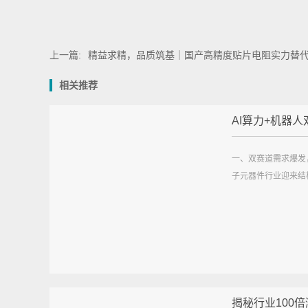
上一篇:
精益求精，品质筑基｜国产高精度贴片电阻实力替
相关推荐
AI算力+机器人双
一、双赛道需求爆发
子元器件行业迎来结构
揭秘行业100倍涨