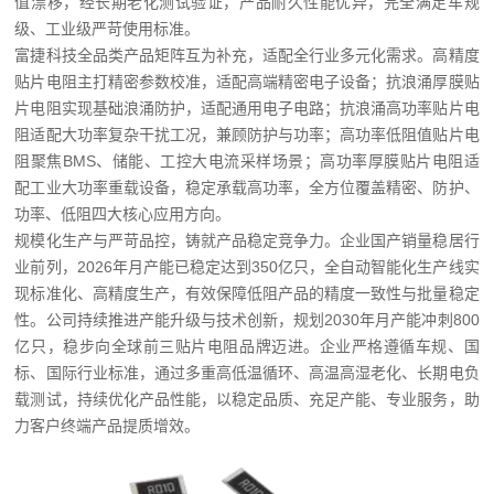
值漂移，经长期老化测试验证，产品耐久性能优异，完全满足车规
级、工业级严苛使用标准。
富捷科技全品类产品矩阵互为补充，适配全行业多元化需求。高精度
贴片电阻主打精密参数校准，适配高端精密电子设备；抗浪涌厚膜贴
片电阻实现基础浪涌防护，适配通用电子电路；抗浪涌高功率贴片电
阻适配大功率复杂干扰工况，兼顾防护与功率；高功率低阻值贴片电
阻聚焦BMS、储能、工控大电流采样场景；高功率厚膜贴片电阻适
配工业大功率重载设备，稳定承载高功率，全方位覆盖精密、防护、
功率、低阻四大核心应用方向。
规模化生产与严苛品控，铸就产品稳定竞争力。企业国产销量稳居行
业前列，2026年月产能已稳定达到350亿只，全自动智能化生产线实
现标准化、高精度生产，有效保障低阻产品的精度一致性与批量稳定
性。公司持续推进产能升级与技术创新，规划2030年月产能冲刺800
亿只，稳步向全球前三贴片电阻品牌迈进。企业严格遵循车规、国
标、国际行业标准，通过多重高低温循环、高温高湿老化、长期电负
载测试，持续优化产品性能，以稳定品质、充足产能、专业服务，助
力客户终端产品提质增效。