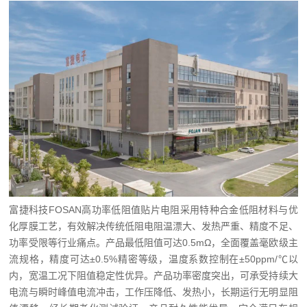
富捷科技FOSAN高功率低阻值贴片电阻采用特种合金低阻材料与优
化厚膜工艺，有效解决传统低阻电阻温漂大、发热严重、精度不足、
功率受限等行业痛点。产品最低阻值可达0.5mΩ，全面覆盖毫欧级主
流规格，精度可达±0.5%精密等级，温度系数控制在±50ppm/℃以
内，宽温工况下阻值稳定性优异。产品功率密度突出，可承受持续大
电流与瞬时峰值电流冲击，工作压降低、发热小，长期运行无明显阻