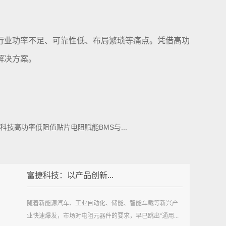
行业功率不足、可靠性低、布局繁琐等痛点。凭借高功
解决方案。
技高功率低阻值贴片电阻赋能BMS与...
富捷科技：以产品创新...
随着新能源汽车、工业自动化、储能、智能车载等新兴产
业快速爆发，市场对电阻元器件的要求，早已跳出“通用...