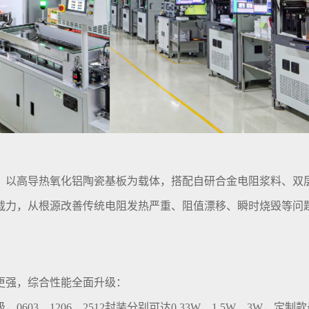
，以高导热氧化铝陶瓷基板为载体，搭配自研合金电阻浆料、双
载力，从根源改善传统电阻发热严重、阻值漂移、瞬时烧毁等问
更强，综合性能全面升级：
0603、1206、2512封装分别可达0.33W、1.5W、3W，