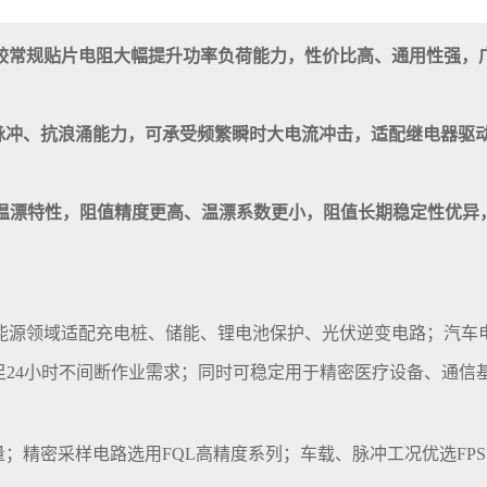
相较常规贴片电阻大幅提升功率负荷能力，性价比高、通用性强，
抗脉冲、抗浪涌能力，可承受频繁瞬时大电流冲击，适配继电器驱
低温漂特性，阻值精度更高、温漂系数更小，阻值长期稳定性优异
能源领域适配充电桩、储能、锂电池保护、光伏逆变电路；汽车电
足24小时不间断作业需求；同时可稳定用于精密医疗设备、通信
量；精密采样电路选用FQL高精度系列；车载、脉冲工况优选FP