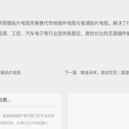
率厚膜贴片电阻完美替代传统插件电阻与普通贴片电阻，解决了
能源、工控、汽车电子等行业提供高稳定、高性价比的无源器件
厚膜贴片电阻
下一篇:
精准采样，稳定控流｜富捷科
赛...
，高端电阻国产替代窗口打开当前电
性红利，AI 算力与人形机器人...