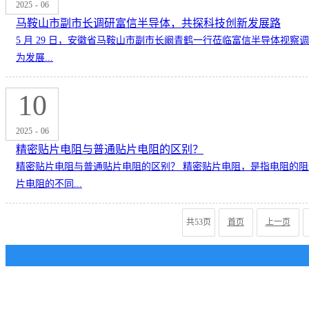
2025
-
06
马鞍山市副市长调研富信半导体，共探科技创新发展路
5 月 29 日，安徽省马鞍山市副市长阚青鹤一行莅临富信半导体
为发展...
10
2025
-
06
精密贴片电阻与普通贴片电阻的区别？
精密贴片电阻与普通贴片电阻的区别？ 精密贴片电阻，是指电阻的
片电阻的不同...
共53页
首页
上一页