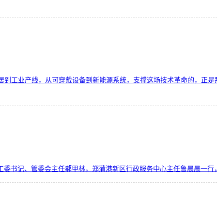
居到工业产线，从可穿戴设备到新能源系统，支撑这场技术革命的，正是那
港新区党工委书记、管委会主任郝甲林，郑蒲港新区行政服务中心主任鲁晨晨一行