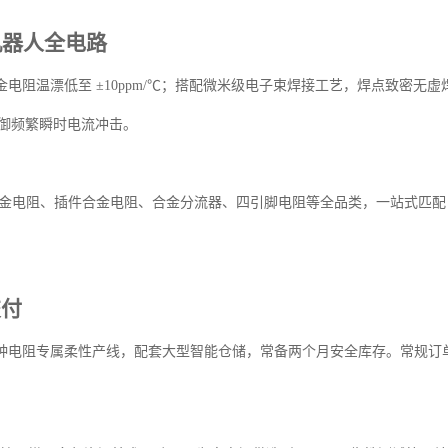
机器人全电路
阻温漂低至 ±10ppm/℃；搭配微米级电子束焊接工艺，焊点致密无
可抵御频繁瞬时电流冲击。
金电阻、插件合金电阻、合金分流器、四引脚电阻等全品类，一站式匹配 A
交付
电阻专属柔性产线，配套大型智能仓储，常备两个月安全库存。常规订单交付