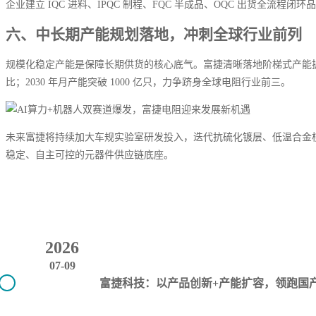
企业建立 IQC 进料、IPQC 制程、FQC 半成品、OQC 出货
六、中长期产能规划落地，冲刺全球行业前列
规模化稳定产能是保障长期供货的核心底气。富捷清晰落地阶梯式产能扩建目标
比；2030 年月产能突破 1000 亿只，力争跻身全球电阻行业前三。
未来富捷将持续加大车规实验室研发投入，迭代抗硫化镀层、低温合金核
稳定、自主可控的元器件供应链底座。
2026
07-09
富捷科技：以产品创新+产能扩容，领跑国