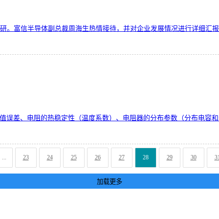
视察调研。富信半导体副总裁周海生热情接待，并对企业发展情况进行详细
阻值误差、电阻的热稳定性（温度系数）、电阻器的分布参数（分布电容
...
23
24
25
26
27
28
29
30
3