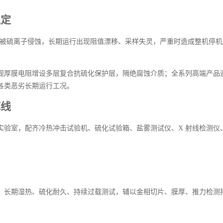
稳定
极易被硫离子侵蚀，长期运行出现阻值漂移、采样失灵，严重时造成整机停
膜电阻增设多层复合抗硫化保护层，隔绝腐蚀介质；全系列高端产品遵循 
各类恶劣长期运行工况。
底线
室，配齐冷热冲击试验机、硫化试验箱、盐雾测试仪、X 射线检测仪、高低
长期湿热、硫化耐久、持续过载测试，辅以金相切片、膜厚、推力检测把控