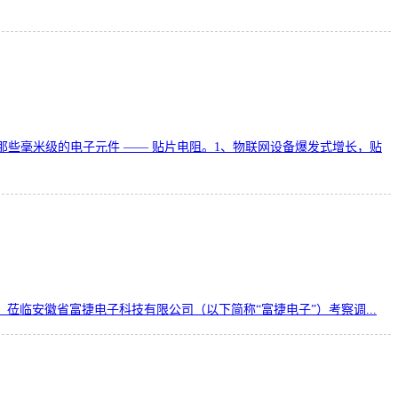
些毫米级的电子元件 —— 贴片电阻。1、物联网设备爆发式增长，贴
，莅临安徽省富捷电子科技有限公司（以下简称“富捷电子”）考察调...