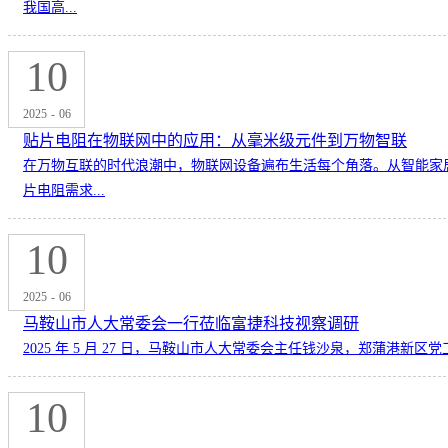
我国高...
10
2025
-
06
贴片电阻在物联网中的应用：从毫米级元件到万物智联
在万物互联的时代浪潮中，物联网设备遍布生活每个角落。从智能家
片电阻需求...
10
2025
-
06
马鞍山市人大常委会一行莅临富捷科技视察调研
2025 年 5 月 27 日，马鞍山市人大常委会主任钱沙泉，郑蒲
10