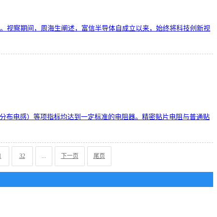
汇报。视察期间，周海生阐述，富信半导体自成立以来，始终将科技创新视
和分布电感）等项指标均达到一定标准的电阻器。精密贴片电阻与普通贴
1
32
...
下一页
尾页