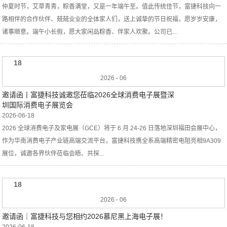
仲夏时节，艾草青青，粽香满堂，又是一年端午至。值此传统佳节，富捷科技向一
路相伴的合作伙伴、兢兢业业的全体家人们，送上诚挚的节日祝福，愿岁岁安康，
诸事顺意。端午小长假，愿大家闲品粽香、伴家人欢聚。公司已...
18
2026
-
06
邀请函丨富捷科技诚邀您莅临2026全球消费电子展暨深
圳国际消费电子展览会
2026-06-18
2026 全球消费电子及家电展（GCE）将于 6 月 24-26 日落地深圳福田会展中心，
作为华南消费电子产业链高端交流平台，富捷科技携全系高端精密电阻亮相9A309
展位，诚邀各界伙伴莅临会晤、共探...
18
2026
-
06
邀请函｜富捷科技与您相约2026慕尼黑上海电子展！