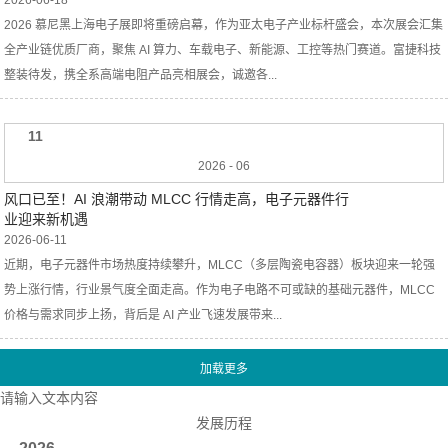
2026-06-18
2026 慕尼黑上海电子展即将重磅启幕，作为亚太电子产业标杆盛会，本次展会汇集
全产业链优质厂商，聚焦 AI 算力、车载电子、新能源、工控等热门赛道。富捷科技
整装待发，携全系高端电阻产品亮相展会，诚邀各...
11
2026
-
06
风口已至！AI 浪潮带动 MLCC 行情走高，电子元器件行
业迎来新机遇
2026-06-11
近期，电子元器件市场热度持续攀升，MLCC（多层陶瓷电容器）板块迎来一轮强
势上涨行情，行业景气度全面走高。作为电子电路不可或缺的基础元器件，MLCC
价格与需求同步上扬，背后是 AI 产业飞速发展带来...
请输入文本内容
发展历程