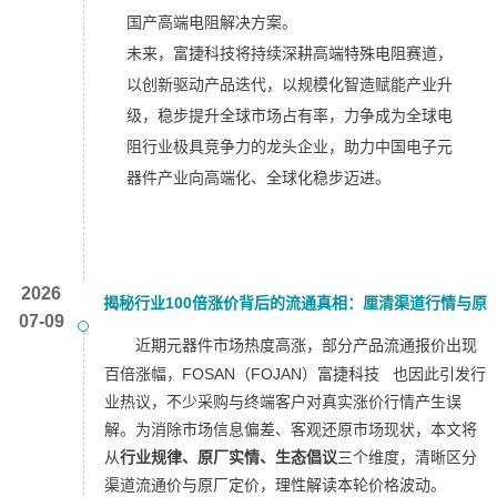
国产高端电阻解决方案。
未来，富捷科技将持续深耕高端特殊电阻赛道，
以创新驱动产品迭代，以规模化智造赋能产业升
级，稳步提升全球市场占有率，力争成为全球电
阻行业极具竞争力的龙头企业，助力中国电子元
器件产业向高端化、全球化稳步迈进。
2026
揭秘行业100倍涨价背后的流通真相：厘清渠道行情与原
07-09
厂定价差异揭秘行业100倍涨价背后的流通真相：厘清渠
近期元器件市场热度高涨，部分产品流通报价出现
百倍涨幅，FOSAN（FOJAN）
富捷科技
也因此引发行
道行情与原厂定价差异
业热议，不少采购与终端客户对真实涨价行情产生误
解。为消除市场信息偏差、客观还原市场现状，本文将
从
行业规律、原厂实情、生态倡议
三个维度，清晰区分
渠道流通价与原厂定价，理性解读本轮价格波动。