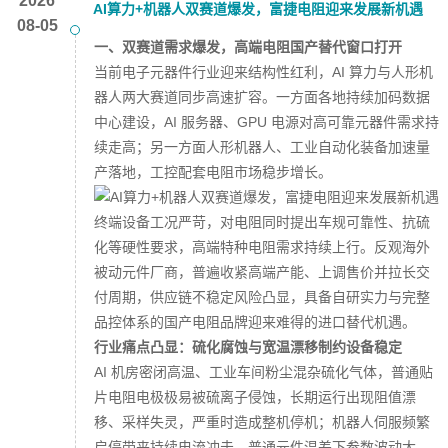
2026
AI算力+机器人双赛道爆发，富捷电阻迎来发展新机遇
08-05
一、双赛道需求爆发，高端电阻国产替代窗口打开
当前电子元器件行业迎来结构性红利，AI 算力与人形机
器人两大赛道同步高速扩容。一方面各地持续加码数据
中心建设，AI 服务器、GPU 电源对高可靠元器件需求持
续走高；另一方面人形机器人、工业自动化装备加速量
产落地，工控配套电阻市场稳步增长。
终端设备工况严苛，对电阻同时提出车规可靠性、抗硫
化等硬性要求，高端特种电阻需求持续上行。反观海外
被动元件厂商，普遍收紧高端产能、上调售价并拉长交
付周期，供应链不稳定风险凸显，具备自研实力与完整
品控体系的国产电阻品牌迎来难得的进口替代机遇。
行业痛点凸显：硫化腐蚀与宽温漂移制约设备稳定
AI 机房密闭高温、工业车间粉尘混杂硫化气体，普通贴
片电阻电极极易被硫离子侵蚀，长期运行出现阻值漂
移、采样失灵，严重时造成整机停机；机器人伺服频繁
启停带来持续电流冲击，普通元件温差下参数波动大，