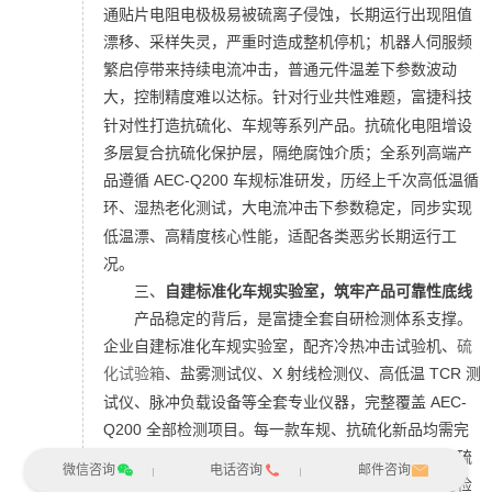
通贴片电阻电极极易被硫离子侵蚀，长期运行出现阻值
漂移、采样失灵，严重时造成整机停机；机器人伺服频
繁启停带来持续电流冲击，普通元件温差下参数波动
大，控制精度难以达标。
针对行业共性难题，
富捷科技
针对性打造抗硫化、车规等系列产品。抗硫化电阻增设
多层复合抗硫化保护层，隔绝腐蚀介质；
全系列高端产
品遵循 AEC-Q200 车规标准研发，历经上千次高低温循
环、
湿热老化测试
，大电流冲击下参数稳定，同步实现
低温漂、高精度核心性能，适配各类恶劣长期运行工
况。
三、
自建标准化车规实验室，
筑牢产品可靠性底线
产品稳定的背后，是富捷全套自研检测体系支撑。
企业自建标准化车规实验室，配齐冷热冲击试验机、
硫
化试验箱
、盐雾测试仪、X 射线检测仪、高低温 TCR 测
试仪、脉冲负载设备等全套专业仪器，完整覆盖 AEC-
Q200 全部检测项目。
每一款车规、抗硫化新品均需完
成多轮耐久验证，包含上千次温变循环、长期湿热、硫
微信咨询
电话咨询
邮件咨询
化耐久、持续过载测试，辅以
金相切片
、膜厚、推力检