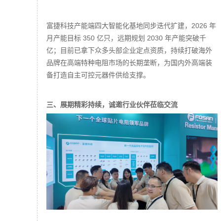
富捷科技产能端四大智能化基地同步迭代扩建，2026 年
月产能目标 350 亿只，远期规划 2030 年产能突破千
亿；目前已拿下众多头部企业定点资质，持续打破海外
品牌在高端特种电阻市场的长期垄断，为国内外高端装
备打造自主可控元器件供给支撑。
三、展期精彩持续，诚邀行业伙伴莅临交流