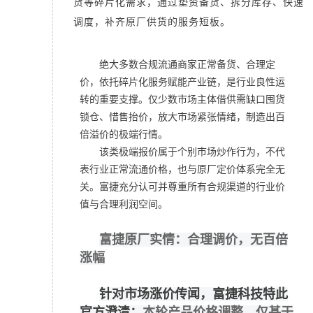
货等碎片化需求，通过垫资备货、拆分库存、快速
调度，补齐原厂供货的服务短板。
绝大多数合规流通商家正常备货、合理定
价，依托碎片化服务赋能产业链，是行业良性运
转的重要支撑。
仅少数市场主体借供需缺口囤货
锁仓、惜售抬价，放大市场紧张情绪，制造出百
倍溢价的极端行情。
该类极端报价属于个别市场炒作行为，不代
表行业正常流通价格，也与原厂定价体系完全无
关。富捷充分认可并尊重所有合规渠道的行业价
值与合理利润空间。
富捷原厂实情：合理调价，无百倍
涨幅
针对市场涨价传闻，富捷科技特此
官方澄清：
本轮产品价格调整，仅基于