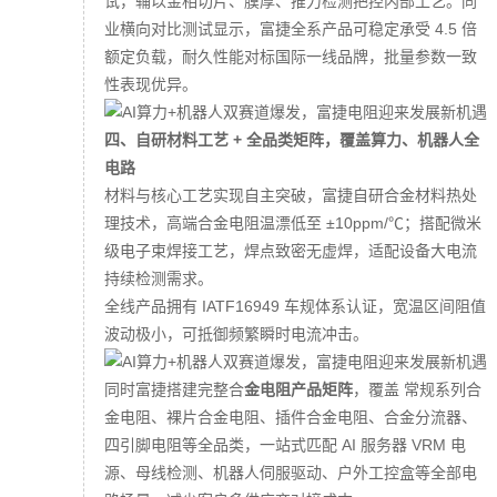
试，辅以金相切片、膜厚、推力检测把控内部工艺。同
业横向对比测试显示，富捷全系产品可稳定承受 4.5 倍
额定负载，耐久性能对标国际一线品牌，批量参数一致
性表现优异。
四、自研材料工艺 + 全品类矩阵，覆盖算力、机器人全
电路
材料与核心工艺实现自主突破，富捷自研合金材料热处
理技术，高端合金电阻温漂低至 ±10ppm/℃；搭配微米
级电子束焊接工艺，焊点致密无虚焊，适配设备大电流
持续检测需求。
全线产品拥有 IATF16949 车规体系认证，宽温区间阻值
波动极小，可抵御频繁瞬时电流冲击。
同时富捷搭建完整合
金电阻产品矩阵
，覆盖 常规系列合
金电阻、裸片合金电阻、插件合金电阻、合金分流器、
四引脚电阻等全品类，一站式匹配 AI 服务器 VRM 电
源、母线检测、机器人伺服驱动、户外工控盒等全部电