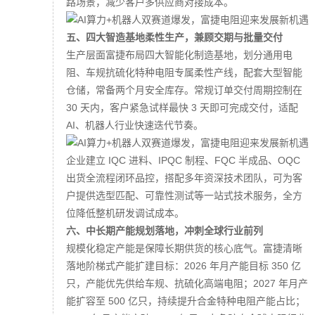
路场景，减少客户多供应商对接成本。
五、四大智造基地柔性生产，兼顾交期与批量交付
生产层面富捷布局四大智能化制造基地，划分通用电
阻、车规抗硫化特种电阻专属柔性产线，配套大型智能
仓储，常备两个月安全库存。常规订单交付周期控制在
30 天内，客户紧急试样最快 3 天即可完成交付，适配
AI、机器人行业快速迭代节奏。
企业建立 IQC 进料、IPQC 制程、FQC 半成品、OQC
出货全流程闭环品控，搭配多年资深技术团队，可为客
户提供选型匹配、可靠性测试等一站式技术服务，全方
位降低整机研发调试成本。
六、中长期产能规划落地，冲刺全球行业前列
规模化稳定产能是保障长期供货的核心底气。富捷清晰
落地阶梯式产能扩建目标：2026 年月产能目标 350 亿
只，产能优先供给车规、抗硫化高端电阻；2027 年月产
能扩容至 500 亿只，持续提升合金特种电阻产能占比；