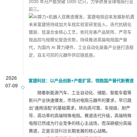
2030 年月产能突破 1000 亿只，力争跻身全球电阻行业
前三。
未来富捷将持续加大车规实验室研发投入，迭代抗硫化
镀层、低温合金核心工艺，依托完善产品矩阵、严苛车
规品控与规模化智造优势，持续推进高端电阻国产替
代，为国内 AI 算力硬件、工业自动化装备产业链打造稳
定、自主可控的元器件供应链底座。
2026
富捷科技：以产品创新+产能扩容，领跑国产替代新赛道
07-09
随着新能源汽车、工业自动化、储能、智能车载等
新兴产业快速爆发，市场对电阻元器件的要求，早已跳
出“通用适配”的基础需求，转向高可靠、车规级、耐严
苛、高功率的高端特殊电阻。赛道迭代升级，高端特殊
电阻已然成为行业竞争的核心主战场，而深耕细分高端
赛道，正是
富捷科技
长期发展的核心战略。