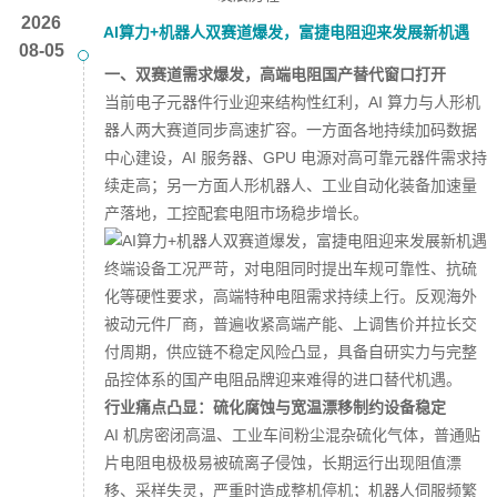
2026
AI算力+机器人双赛道爆发，富捷电阻迎来发展新机遇
08-05
一、双赛道需求爆发，高端电阻国产替代窗口打开
当前电子元器件行业迎来结构性红利，AI 算力与人形机
器人两大赛道同步高速扩容。一方面各地持续加码数据
中心建设，AI 服务器、GPU 电源对高可靠元器件需求持
续走高；另一方面人形机器人、工业自动化装备加速量
产落地，工控配套电阻市场稳步增长。
终端设备工况严苛，对电阻同时提出车规可靠性、抗硫
化等硬性要求，高端特种电阻需求持续上行。反观海外
被动元件厂商，普遍收紧高端产能、上调售价并拉长交
付周期，供应链不稳定风险凸显，具备自研实力与完整
品控体系的国产电阻品牌迎来难得的进口替代机遇。
行业痛点凸显：硫化腐蚀与宽温漂移制约设备稳定
AI 机房密闭高温、工业车间粉尘混杂硫化气体，普通贴
片电阻电极极易被硫离子侵蚀，长期运行出现阻值漂
移、采样失灵，严重时造成整机停机；机器人伺服频繁