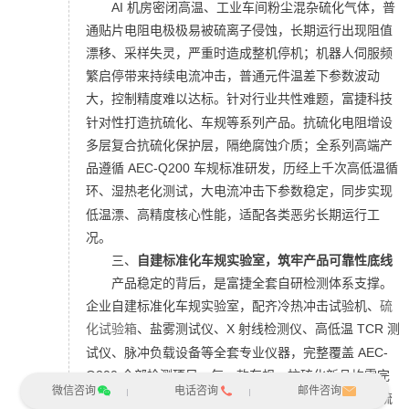
AI 机房密闭高温、工业车间粉尘混杂硫化气体，普
通贴片电阻电极极易被硫离子侵蚀，长期运行出现阻值
漂移、采样失灵，严重时造成整机停机；机器人伺服频
繁启停带来持续电流冲击，普通元件温差下参数波动
大，控制精度难以达标。
针对行业共性难题，
富捷科技
针对性打造抗硫化、车规等系列产品。抗硫化电阻增设
多层复合抗硫化保护层，隔绝腐蚀介质；
全系列高端产
品遵循 AEC-Q200 车规标准研发，历经上千次高低温循
环、
湿热老化测试
，大电流冲击下参数稳定，同步实现
低温漂、高精度核心性能，适配各类恶劣长期运行工
况。
三、
自建标准化车规实验室，
筑牢产品可靠性底线
产品稳定的背后，是富捷全套自研检测体系支撑。
企业自建标准化车规实验室，配齐冷热冲击试验机、
硫
化试验箱
、盐雾测试仪、X 射线检测仪、高低温 TCR 测
试仪、脉冲负载设备等全套专业仪器，完整覆盖 AEC-
Q200 全部检测项目。
每一款车规、抗硫化新品均需完
微信咨询
电话咨询
邮件咨询
成多轮耐久验证，包含上千次温变循环、长期湿热、硫