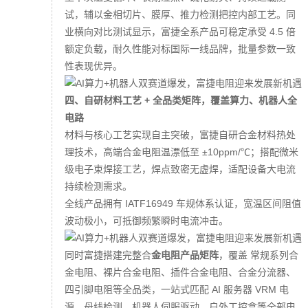
试，辅以金相切片、膜厚、推力检测把控内部工艺。同
业横向对比测试显示，富捷全系产品可稳定承受 4.5 倍
额定负载，耐久性能对标国际一线品牌，批量参数一致
性表现优异。
四、自研材料工艺 + 全品类矩阵，覆盖算力、机器人全
电路
材料与核心工艺实现自主突破，富捷自研合金材料热处
理技术，高端合金电阻温漂低至 ±10ppm/℃；搭配微米
级电子束焊接工艺，焊点致密无虚焊，适配设备大电流
持续检测需求。
全线产品拥有 IATF16949 车规体系认证，宽温区间阻值
波动极小，可抵御频繁瞬时电流冲击。
同时富捷搭建完整合
金电阻产品矩阵
，覆盖 常规系列合
金电阻、裸片合金电阻、插件合金电阻、合金分流器、
四引脚电阻等全品类，一站式匹配 AI 服务器 VRM 电
源、母线检测、机器人伺服驱动、户外工控盒等全部电