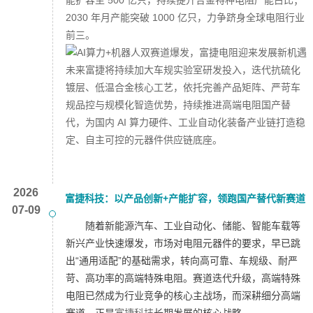
能扩容至 500 亿只，持续提升合金特种电阻产能占比；
2030 年月产能突破 1000 亿只，力争跻身全球电阻行业
前三。
未来富捷将持续加大车规实验室研发投入，迭代抗硫化
镀层、低温合金核心工艺，依托完善产品矩阵、严苛车
规品控与规模化智造优势，持续推进高端电阻国产替
代，为国内 AI 算力硬件、工业自动化装备产业链打造稳
定、自主可控的元器件供应链底座。
2026
富捷科技：以产品创新+产能扩容，领跑国产替代新赛道
07-09
随着新能源汽车、工业自动化、储能、智能车载等
新兴产业快速爆发，市场对电阻元器件的要求，早已跳
出“通用适配”的基础需求，转向高可靠、车规级、耐严
苛、高功率的高端特殊电阻。赛道迭代升级，高端特殊
电阻已然成为行业竞争的核心主战场，而深耕细分高端
赛道，正是
富捷科技
长期发展的核心战略。