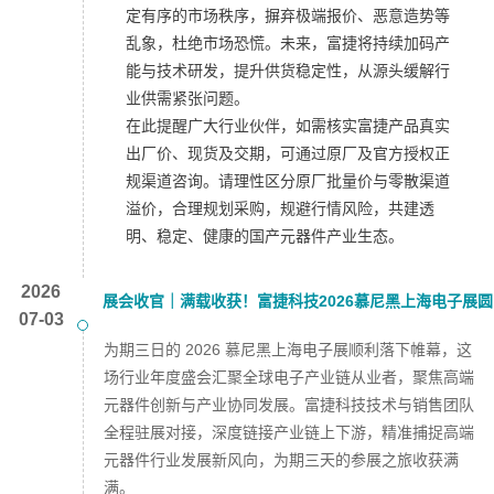
定有序的市场秩序，摒弃极端报价、恶意造势等
乱象，杜绝市场恐慌。未来，富捷将持续加码产
能与技术研发，提升供货稳定性，从源头缓解行
业供需紧张问题。
在此提醒广大行业伙伴，如需核实富捷产品真实
出厂价、现货及交期，可通过原厂及官方授权正
规渠道咨询。请理性区分原厂批量价与零散渠道
溢价，合理规划采购，规避行情风险，共建透
明、稳定、健康的国产元器件产业生态。
2026
展会收官｜满载收获！富捷科技2026慕尼黑上海电子展圆
07-03
满落幕
为期三日的 2026 慕尼黑上海电子展顺利落下帷幕，这
场行业年度盛会汇聚全球电子产业链从业者，聚焦高端
元器件创新与产业协同发展。富捷科技技术与销售团队
全程驻展对接，深度链接产业链上下游，精准捕捉高端
元器件行业发展新风向，为期三天的参展之旅收获满
满。