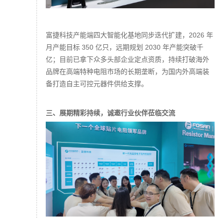
富捷科技产能端四大智能化基地同步迭代扩建，2026 年
月产能目标 350 亿只，远期规划 2030 年产能突破千
亿；目前已拿下众多头部企业定点资质，持续打破海外
品牌在高端特种电阻市场的长期垄断，为国内外高端装
备打造自主可控元器件供给支撑。
三、展期精彩持续，诚邀行业伙伴莅临交流