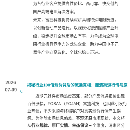
为各行业客户提供高性价比、高可靠、快交付的
国产高端电阻解决方案。
未来，富捷科技将持续深耕高端特殊电阻赛道，
以创新驱动产品迭代，以规模化智造赋能产业升
级，稳步提升全球市场占有率，力争成为全球电
阻行业极具竞争力的龙头企业，助力中国电子元
器件产业向高端化、全球化稳步迈进。
2026
揭秘行业100倍涨价背后的流通真相：厘清渠道行情与原
07-09
厂定价差异揭秘行业100倍涨价背后的流通真相：厘清渠
近期元器件市场热度高涨，部分产品流通报价出现
百倍涨幅，FOSAN（FOJAN）
富捷科技
也因此引发行
道行情与原厂定价差异
业热议，不少采购与终端客户对真实涨价行情产生误
解。为消除市场信息偏差、客观还原市场现状，本文将
从
行业规律、原厂实情、生态倡议
三个维度，清晰区分